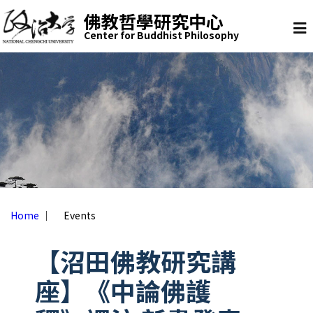
U
buddhi
佛教哲學研究中心
s
Center for Buddhist Philosophy
Skip to main content
ca
e
H
r
o
m
m
e
e
p
n
a
u
g
e
m
e
Home
｜
Events
n
u
【沼田佛教研究講
座】《中論佛護