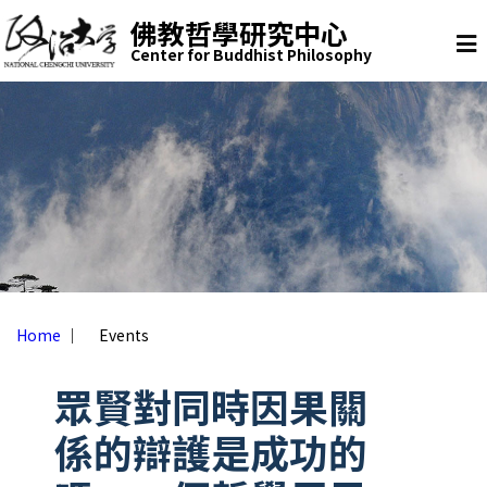
U
buddhi
佛教哲學研究中心
s
Center for Buddhist Philosophy
Skip to main content
ca
e
H
r
o
m
m
e
e
p
n
a
u
g
e
m
e
Home
｜
Events
n
u
眾賢對同時因果關
係的辯護是成功的