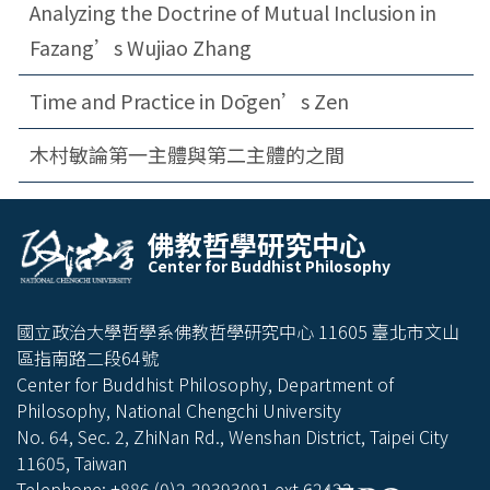
Analyzing the Doctrine of Mutual Inclusion in
Fazang’s Wujiao Zhang
Time and Practice in Dōgen’s Zen
木村敏論第一主體與第二主體的之間
Center
佛教哲學研究中心
Center for Buddhist Philosophy
for
Buddhis
國立政治大學哲學系佛教哲學研究中心 11605 臺北市文山
t
區指南路二段64號
Center for Buddhist Philosophy, Department of
Philoso
Philosophy, National Chengchi University
No. 64, Sec. 2, ZhiNan Rd., Wenshan District, Taipei City
phy
11605, Taiwan
Telephone: +886 (0)2-29393091 ext.62423